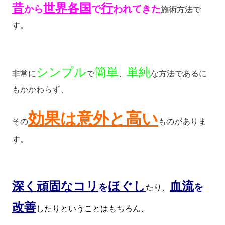
昔
世界各国
行
から
で
われてき
た
施術方法で
す。
シンプル
簡単
単純
非常に
で
、
な方法であるに
もかかわらず、
効果は意外と高い
その
ものがありま
す。
深く頑固なコリ
ほぐし
血流
を
を
たり、
改
善
したりということはもちろん、