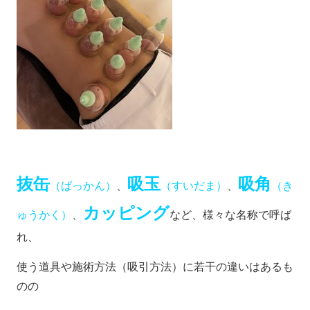
抜缶
吸玉
吸角
（ばっかん）
、
（すいだま）
、
（き
カッピング
ゅうかく）
、
など、様々な名称で呼ば
れ、
使う道具や施術方法（吸引方法）に若干の違いはあるも
のの