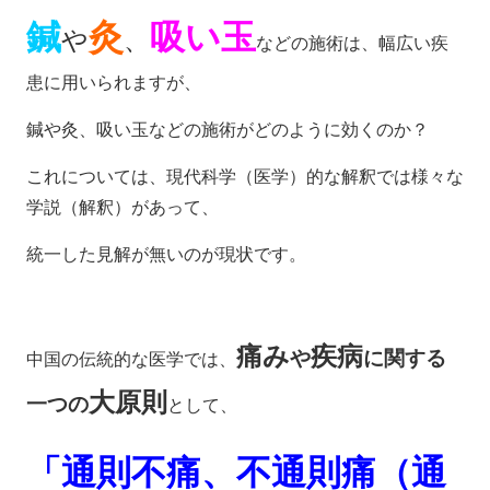
鍼
灸
吸い玉
や
、
などの施術は、幅広い疾
患に用いられますが、
鍼や灸、吸い玉などの施術がどのように効くのか？
これについては、現代科学（医学）的な解釈では様々な
学説（解釈）があって、
統一した見解が無いのが現状です。
痛み
疾病
や
に関する
中国の伝統的な医学では、
大原則
一つの
として、
「通則不痛、不通則痛（通