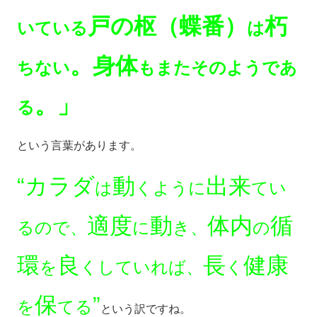
戸の枢（蝶番）
朽
いている
は
。身体
ちない
もまたそのようであ
。」
る
という言葉があります。
“カラダ
動
出来
は
くように
てい
適度
動
体内
循
るので、
に
き、
の
環
良
長
健康
を
くしていれば、
く
保
”
を
てる
という訳ですね。