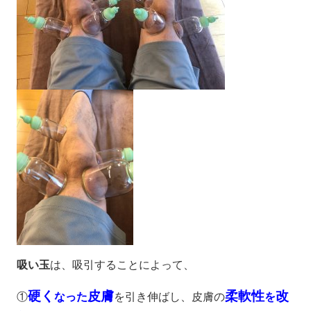
吸い玉
は、吸引することによって、
硬く
皮膚
柔軟性
改
①
なった
を引き伸ばし、
皮膚の
を