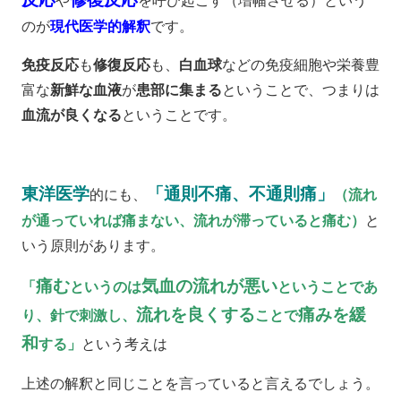
や
を呼び起こす（増幅させる）という
のが
現代医学的解釈
です。
免疫反応
も
修復反応
も、
白血球
などの免疫細胞や栄養豊
富な
新鮮な血液
が
患部に集まる
ということで、つまりは
血流が良くなる
ということです。
東洋医学
「通則不痛、不通則痛」
的にも、
（流れ
が通っていれば痛まない、流れが滞っていると痛む）
と
いう原則があります。
痛む
気血の流れが悪い
「
というのは
ということであ
流れを良くする
痛みを緩
り、針で刺激し、
ことで
和
する」
という考えは
上述の解釈と同じことを言っていると言えるでしょう。