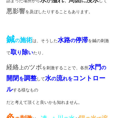
が
に
詰まった場所から
、
して
悪影響
を及ぼしたりすることもあります。
鍼
施術
水路
停滞
の
の
は、そうした
を鍼の刺激
取
除
り
い
で
たり、
経絡
ツボ
水門
上の
の
を刺激することで、各所
開閉
調整
水
流
コントロー
を
の
れを
して
ル
する様なもの
だと考えて頂くと良いかも知れません。
灸