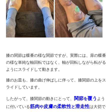
膝の関節は蝶番の様な関節ですが、実際には、扉の蝶番
の様な単純な軸回転ではなく、軸が回転しながら転がる
ようにスライドして動きます。
膝のお皿も、膝の曲げ伸ばしに伴って、膝関節の上をス
ライドしています。
関節
覆う
したがって、膝関節の動きにとって、
を
よう
筋肉
皮膚
柔軟性
滑走性
に付いている
や
の
と
は大切で