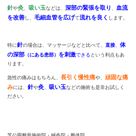
針
灸
吸い玉
深部の緊張を取り
血流
や
、
などは、
、
を改善
毛細血管を広げ
流れを良く
し、
て
します。
針
体
特に
の場合は、マッサージなどと比べて、
直接
、
の深部
を刺激
（にある患部）
できる
という利点もあ
ります。
長引く慢性痛
頑固な痛
急性の痛みはもちろん、
や、
み
針
灸
吸い玉
には、
や
、
などの施術も是非お試しく
ださい。
芝公園整骨施術院・鍼灸院・整体院