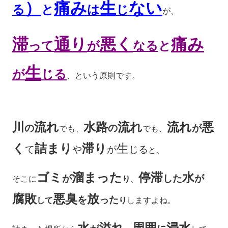
）
痛み
生
ない
る
と
は
じ
が、
滞
通り
悪く
痛み
って
が
なる
と
生
が
じる
、という原則です。
川
流れ
水路
流れ
流れ
悪
の
の
が
でも、
でも、
く
詰まり
滞り
生
て
や
が
じる
と、
ゴミ
溜まった
停滞
水
が
した
が
そこに
り
、
腐敗
悪臭
放
を
った
して
り
しますよね。
水
溢れ
周囲
浸水