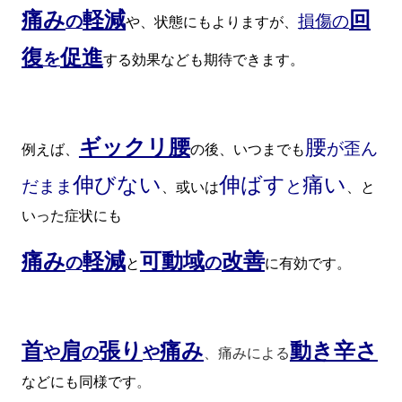
痛み
軽減
回
の
損傷の
や、状態にもよりますが、
復
促進
を
する効果なども期待できます。
ギックリ腰
腰
が歪ん
例えば、
の後、いつまでも
伸びない
伸ばす
痛い
だまま
と
、或いは
、と
いった症状にも
痛み
軽減
可動域
改善
の
の
と
に有効です。
首
肩
張り
痛み
動き辛さ
や
の
や
、痛みによる
などにも同様です
。