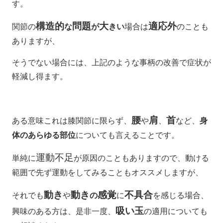
す。
構造的
問題
大
適応外
関節の
な
が
きい
場合は
のことも
ありますが、
そうでない場合には、上記のような事柄の改善で症状が
軽減し得ます。
腰
肩
首
ある意味これは膝関節に限らず、
や
、
など、
身
体のあらゆる部位
についても言えることです。
運動不足
単純に
が原因のこともありますので、動ける
範囲で先ず運動をしてみることもオススメしますが、
動き
動き
感覚
不具合
それでも
や
の
に
を感じる場合、
吸い玉
興味のある方は、是非一度、
の適用についても