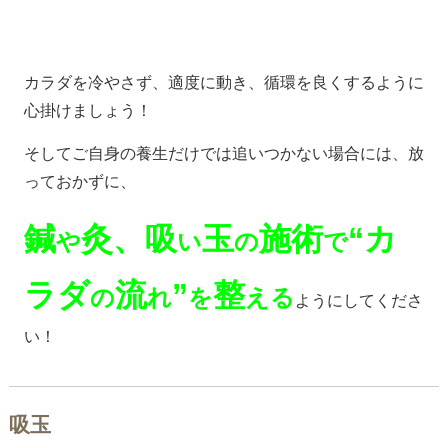
カラダを冷やさず、適度に動き、循環を良くするように
心掛けましょう！
そしてご自身の養生だけでは追いつかない場合には、放
っておかずに、
鍼
灸、吸
玉
施術
“カ
や
い
の
で
ラダ
流
”
整
の
れ
を
える
ようにしてくださ
い！
吸玉