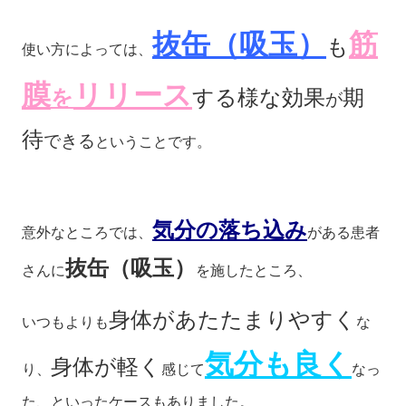
抜缶（吸玉）
筋
も
使い方によっては、
膜
リリース
を
する様な効果
期
が
待
できる
ということです。
気分の落ち込み
意外なところでは、
がある患者
抜缶（吸玉）
さんに
を施したところ、
身体があたたまりやすく
いつもよりも
な
気分も良く
身体が軽く
り、
感じて
なっ
た、といったケースもありました。