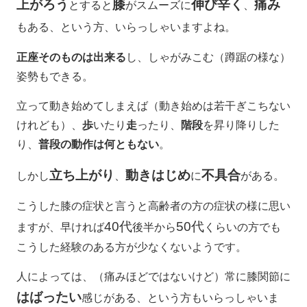
上がろう
膝
伸び辛く
痛み
とすると
がスムーズに
、
もある、という方、いらっしゃいますよね。
正座そのものは出来る
し、しゃがみこむ（蹲踞の様な）
姿勢もできる。
立って動き始めてしまえば（動き始めは若干ぎこちない
けれども）、
歩
いたり
走
ったり、
階段
を昇り降りした
り、
普段の動作は何ともない
。
立ち上がり
動きはじめ
不具合
しかし
、
に
がある。
こうした膝の症状と言うと高齢者の方の症状の様に思い
40代
50代
ますが、早ければ
後半から
くらいの方でも
こうした経験のある方が少なくないようです。
人によっては、（痛みほどではないけど）常に膝関節に
はばったい
感じがある、という方もいらっしゃいま