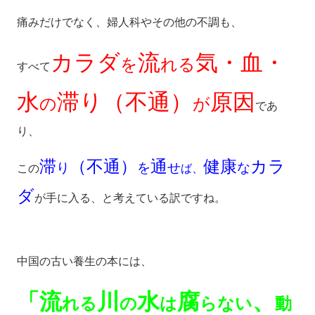
痛みだけでなく、婦人科やその他の不調も、
カラダ
流
気・血・
を
れる
すべて
水
滞り（不通）
原因
の
が
であ
り、
滞
（不通）
通
健康
カラ
り
を
せ
な
この
ば、
ダ
が手に入る、と考えている訳ですね。
中国の古い養生の本には、
「流
川
水
腐
、
れる
の
は
らない
動