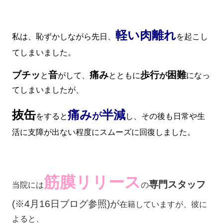
軽い肉離れ
私は、恥ずかしながら先日、
を起こし
てしまいました。
ブチッ
音
痛み
歩行
困難
と
がして、
とともに
が
になっ
てしまいましたが、
抜缶
痛み
半減
が
をすると
し、その後も日常や生
活に支障が出ない程度にスムーズに回復しました。
筋膜リリース
専門スタッフ
当院には
の
(※4月16日ブログ参照)が
在籍していますが、彼に
よると、