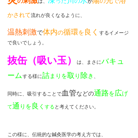
刺激
凍
川
水
陽
光
溶
の
った
の
の
で
は、
が
かされて
流れが良くなるように、
温熱刺激
体内
循環
良く
で
の
を
するイメージ
で良いでしょう。
抜缶（吸い玉）
バキュ
は、まさに
ーム
詰
取
除
まりを
り
き
する様に
、
血管
通路
広
などの
を
げ
同時に、吸引することで
通
良
りを
く
て
する
と考えてください。
この様に、伝統的な鍼灸医学の考え方では、