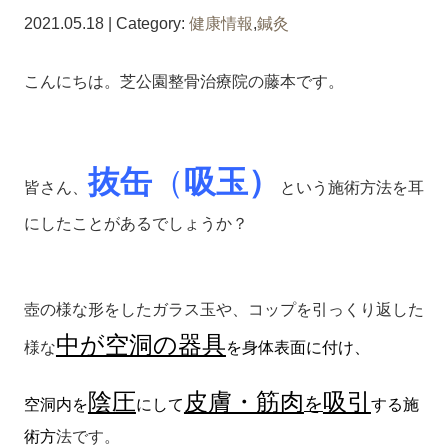
2021.05.18 | Category:
健康情報
,
鍼灸
こんにちは。芝公園整骨治療院の藤本です。
抜缶
（
吸玉）
皆さん、
という施術方法を耳
にしたことがあるでしょうか？
壺の様な形をしたガラス玉や、コップを引っくり返した
中が空洞の器具
様な
を身体表面に付け、
陰圧
皮膚・筋肉
吸引
を
空洞内を
にして
する施
術方
法です。