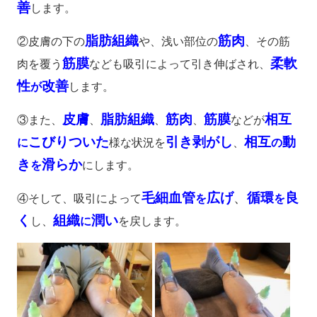
善
します。
脂肪組織
筋肉
②皮膚の下の
や、浅い部位の
、その筋
筋膜
柔軟
肉を覆う
なども吸引によって引き伸ばされ、
性
改善
が
します。
皮膚
脂肪組織
筋肉
筋膜
相互
③また、
、
、
、
などが
こびりついた
引き剥がし
相互
動
に
様な状況を
、
の
き
滑らか
を
にします。
毛細血管
広げ
、
循環
良
④そして、吸引によって
を
を
く
組織
潤い
し、
に
を戻します。