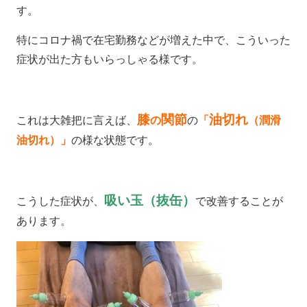
す。
特にコロナ禍で在宅勤務などが増えた中で、こういった
症状が出た方もいらっしゃる様です。
膝
関節
油切れ
これは大雑把に言えば、
の
の
「
（潤滑
油切れ）」
の様な状態です。
吸い玉（抜缶）
こうした症状が、
で改善することが
あります。