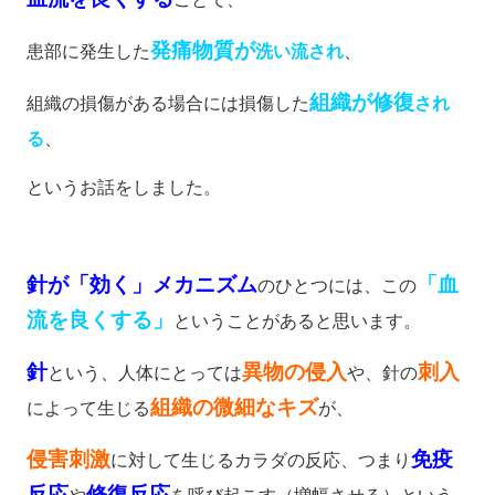
発痛物質が
患部に発生した
洗い流され
、
組織が修復
組織の損傷がある場合には損傷した
され
る
、
というお話をしました。
針が「効く」
メカニズム
「血
のひとつには、この
流を良くする」
ということがあると思います。
針
異物の侵入
刺入
という、人体にとっては
や、針の
組織の微細なキズ
によって生じる
が、
侵害刺激
免疫
に対して生じるカラダの反応、つまり
反応
修復反応