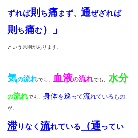
則
痛
通
ずれば
ち
まず、
ぜざれば
則
痛
）」
ち
む
という原則があります。
気
血液
水分
流れ
流れ
の
の
でも、
でも、
流れ
身体
巡
流
の
を
って
れているもの
でも、
が、
滞
流
（通
りなく
れている
ってい