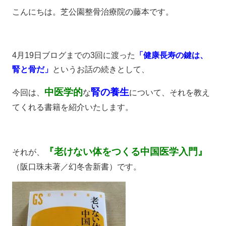
こんにちは。芝公園整骨治療院の藤本です。
4月19日ブログまでの3回に渡った
「健康長寿の鍵は、
腎と骨だ」
というお話の続きとして、
中医学的
腎
の
養生
今回は、
な
について、それを教え
てくれる書籍を紹介いたします。
『老けない体をつくる中国医学入門』
それが、
（阪口珠未著／幻冬舎新書）です。