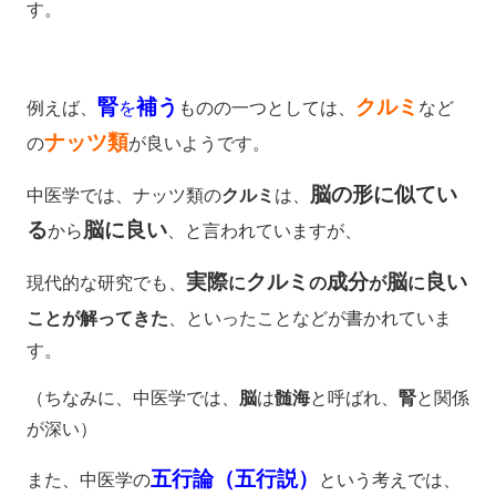
す。
腎
補う
クルミ
例えば、
を
ものの一つとしては、
など
ナッツ類
の
が良いようです。
脳の形に似てい
中医学では、ナッツ類の
クルミ
は、
る
脳に良い
から
、と言われていますが、
実際
クルミ
成分
脳
良い
現代的な研究でも、
に
の
が
に
ことが解ってきた
、
といったことなどが書かれていま
す。
（ちなみに、中医学では、
脳
は
髄海
と呼ばれ、
腎
と関係
が深い）
五行論（五行説）
また、中医学の
という考えでは、