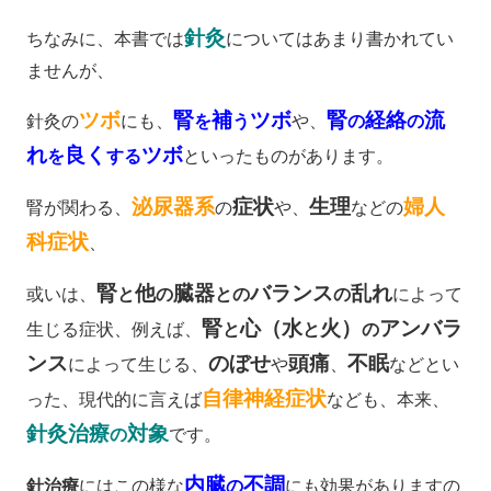
針
灸
ちなみに、本書では
についてはあまり書かれてい
ませんが、
ツボ
腎
補
ツボ
腎
経絡
流
針灸の
にも、
を
う
や、
の
の
れ
良く
ツボ
を
する
といったものがあります。
泌尿器系
症状
生理
婦人
腎が関わる、
の
や、
などの
科症状
、
腎
他
臓器
バランス
乱れ
或いは、
と
の
との
の
によって
腎
心（水
火）
アンバラ
生じる症状、例えば、
と
と
の
ンス
のぼせ
頭痛
不眠
によって生じる、
や
、
などとい
自律神経症状
った、現代的に言えば
なども、本来、
針灸治療
対象
の
です。
内臓
不調
針治療
にはこの様な
の
にも効果がありますの