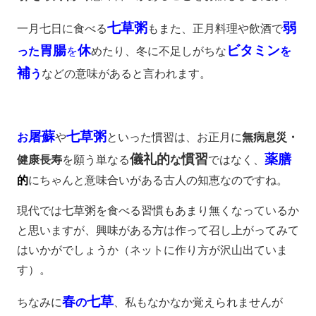
七草粥
弱
一月七日に食べる
もまた、正月料理や飲酒で
胃腸
休
ビタミン
った
を
めたり、冬に不足しがちな
を
補
う
などの意味があると言われます。
屠蘇
七草粥
お
や
といった慣習は、お正月に
無病息災・
儀礼的
慣習
薬膳
健康長寿
を願う単なる
な
ではなく、
的
にちゃんと意味合いがある古人の知恵なのですね。
現代では七草粥を食べる習慣もあまり無くなっているか
と思いますが、興味がある方は作って召し上がってみて
はいかがでしょうか（ネットに作り方が沢山出ていま
す）。
春
七草
ちなみに
の
、私もなかなか覚えられませんが