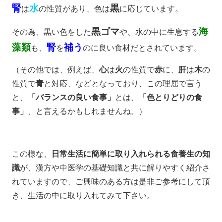
腎
水
黒
は
の性質があり、色は
に応じています。
黒ゴマ
海
その為、黒い色をした
や、水の中に生息する
藻類
腎
補う
も、
を
のに良い食材だとされています。
（その他では、例えば、
心
は
火
の性質で
赤
に、
肝
は
木
の
性質で
青
と対応、などとなっており、この理屈で言う
と、
「バランスの良い食事」
とは、
「色とりどりの食
事」
、と言えるかもしれませんね。）
この様な、
日常生活に簡単に取り入れられる食養生の知
識
が、漢方や中医学の基礎知識と共に解りやすく紹介さ
れていますので、ご興味のある方は是非ご参考にして頂
き、生活の中に取り入れてみて下さい。