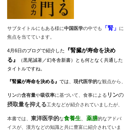
「腎」
サブタイトルにもある様に
中国医学
の中でも
に
焦点を当てています。
『腎臓が寿命を決め
4月6日のブログで紹介した
る』
（黒尾誠著／幻冬舎新書）とも何となく共通した
タイトルですね。
『腎臓が寿命を決める』
では、
現代医学的
な観点から、
リン
の
リン
の
含有量
や
吸収率
に基づいて、食事による
摂取量を抑える
工夫などが紹介されていましたが、
東洋医学的
食養生
、
薬膳
本書では、
な
的なアドバ
イスが、漢方などの知識と共に豊富に紹介されていま