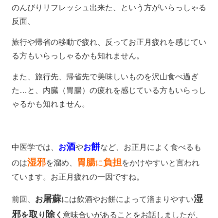
のんびりリフレッシュ出来た、という方がいらっしゃる
反面、
旅行や帰省の移動で疲れ、反ってお正月疲れを感じてい
る方もいらっしゃるかも知れません。
また、旅行先、帰省先で美味しいものを沢山食べ過ぎ
た…と、内臓（胃腸）の疲れを感じている方もいらっし
ゃるかも知れません。
酒
餅
中医学では、
お
や
お
など、お正月によく食べるも
湿邪
胃腸
負担
のは
を溜め、
に
をかけやすいと言われ
ています。お正月疲れの一因ですね。
屠蘇
湿
前回、
お
には飲酒やお餅によって溜まりやすい
邪
取
除
を
り
く
意味合いがあることをお話しましたが、