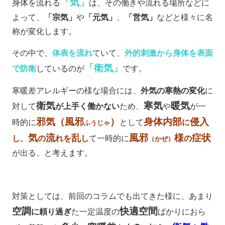
「気」
身体を流れる
は、その働きや流れる場所などに
よって、
「宗気」
や
「元気」
、
「営気」
などと様々に名
称が変化します。
その中で、
体表を流れ
ていて、
外的刺激から身体を表面
「衛気」
で防衛
しているのが
です。
寒暖差アレルギーの様な場合には、
外気の寒熱の変化
に
衛気
寒気
暖気
対して
が上手く働かない
ため、
や
が一
邪気（風邪
）
身体内部
侵入
時的に
として
に
ふうじゃ
気
流
乱
風邪
様
症状
し、
の
れを
し
て一時的に
の
（かぜ）
が出る、と考えます。
対策としては、前回のコラムでも出てきた様に、あまり
空調
快適空間
に頼り過ぎ
た一定温度の
ばかりにおら