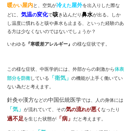
暖
屋内
冷
屋外
かい
と、空気が
えた
を出入りした際な
気温
変化
咳
鼻水
どに、
の
で
き込んだり
が出る。しか
し温度に慣れると咳や鼻水も止まる、といった経験のあ
る方は少なくないのではないでしょうか？
いわゆる
『寒暖差アレルギー』
の様な症状です。
この様な症状、中医学的には、外部からの刺激から
体表
「衛気」
部分を防衛
している
の機能が上手く働いてい
ない為だと考えます。
針灸
漢方
中国伝統医学
や
などの
では、人の身体には
「気」
気
流
悪
が流れていて、その
の
れが
く
なったり
過不足
「病」
を生じた状態が
だと考えます。