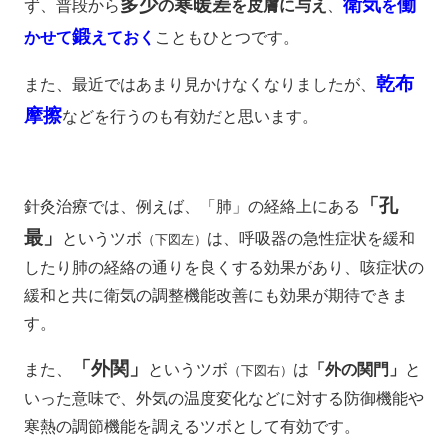
多少
寒暖差
衛気
働
ず、
普段
から
の
を皮膚に与え
、
を
鍛
かせて
えておく
こともひとつです。
乾布
また、最近ではあまり見かけなくなりましたが、
摩擦
などを行うのも有効だと思います。
「孔
針灸治療では、例えば、「肺」の経絡上にある
最」
というツボ
は、呼吸器の急性症状を緩和
（下図左）
したり肺の経絡の通りを良くする効果があり、咳症状の
緩和と共に衛気の調整機能改善にも効果が期待できま
す。
「外関」
また、
というツボ
は
「外の関門」
と
（下図右）
いった意味で、外気の温度変化などに対する防御機能や
寒熱の調節機能を調えるツボとして有効です。