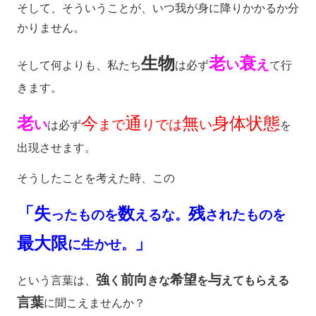
そして、そういうことが、いつ我が身に降りかかるか分
かりません。
生物
老
衰
い
え
そして何よりも、私たち
は必ず
て行
きます。
老
今
通
無
身体状態
い
まで
りでは
い
は
必ず
を
出現させます。
そうしたことを考えた時、この
「失
数
残
ったものを
えるな。
されたものを
最大限
」
に生かせ。
強
前向
希望
与
という言葉は、
く
きな
を
えてもらえる
言葉
に聞こえませんか？