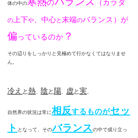
寒熱
バランス
の
（カラダ
体の中の
上下
、中心
末端
バランス）が
の
や
と
の
偏
？
っているのか
その辺りをしっかりと見極めて行かなくてはなりませ
ん。
冷え
熱
陰
陽
虚
実
と
と
と
、
、
。
相反
セッ
するものが
自然界の状況は常に
ト
バランス
となって、その
の中で成り立っ