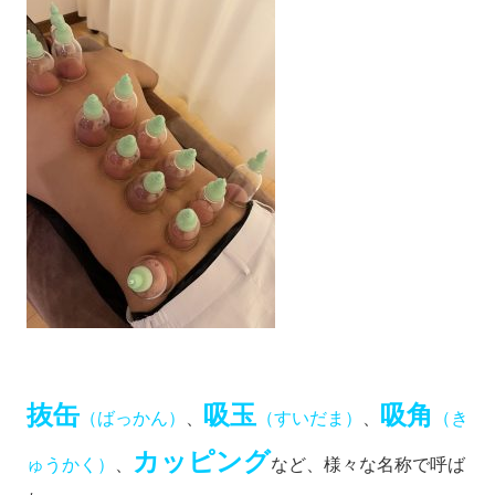
抜缶
吸玉
吸角
（ばっかん）
、
（すいだま）
、
（き
カッピング
ゅうかく）
、
など、様々な名称で呼ば