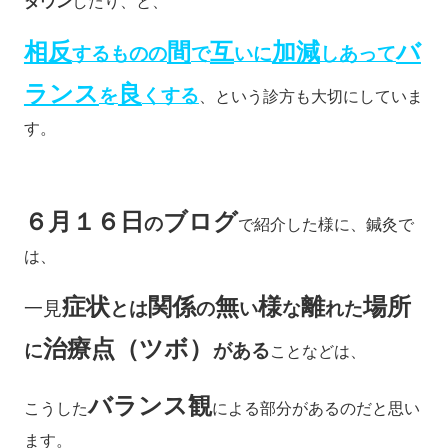
ダウン
したり、と、
相反
間
互
加減
バ
するものの
で
いに
しあって
ランス
良
を
くする
、という診方も大切にしていま
す。
６月１６日
ブログ
の
で紹介した様に、鍼灸で
は、
症状
関係
無
様
離
場所
一見
とは
の
い
な
れた
治療点（ツボ）
に
がある
ことなどは、
バランス観
こうした
による部分があるのだと思い
ます。