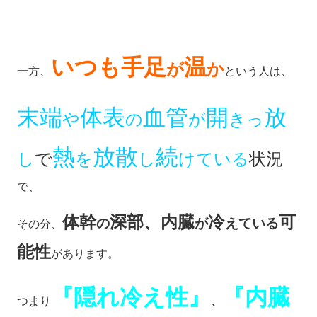
いつも手足
温
が
か
一方、
という人は、
末端
体表
血管
開
放
や
の
が
きっ
熱
放散
続
し
で
を
し
けている
状況
で、
体幹
深部、内臓
冷
可
の
が
えている
その分、
能性
があります。
『隠れ冷え性』
『内臓
つまり
、