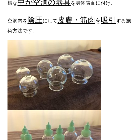
中が空洞の器具
様な
を身体表面に付け、
陰圧
皮膚・筋肉
吸引
を
空洞内を
にして
する施
術方
法です。