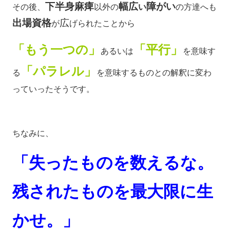
下半身麻痺
幅広
障がい
その後、
以外の
い
の方達へも
出場資格
広
が
げられた
ことから
「もう一つの」
「平行」
あるいは
を意味す
「パラレル」
る
を意味するものとの解釈に変わ
っていったそうです。
ちなみに、
「失ったものを数えるな。
残されたものを最大限に生
かせ。」