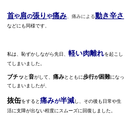
首
肩
張り
痛み
動き辛さ
や
の
や
、痛みによる
などにも同様です
。
軽い肉離れ
私は、恥ずかしながら先日、
を起こし
てしまいました。
ブチッ
音
痛み
歩行
困難
と
がして、
とともに
が
になっ
てしまいましたが、
抜缶
痛み
半減
が
をすると
し、その後も日常や生
活に支障が出ない程度にスムーズに回復しました。