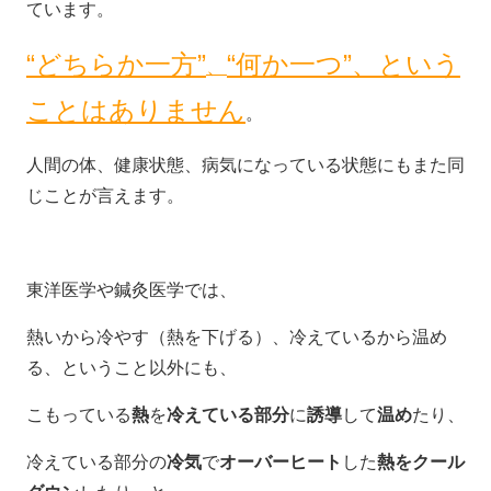
ています。
“どちらか一方”
“何か一つ”、という
、
ことはありません
。
人間の体、健康状態、病気になっている状態にもまた同
じことが言えます。
東洋医学や鍼灸医学では、
熱いから冷やす（熱を下げる）、冷えているから温め
る、ということ以外にも、
こもっている
熱
を
冷えている部分
に
誘導
して
温め
たり、
冷えている部分の
冷気
で
オーバーヒート
した
熱をクール