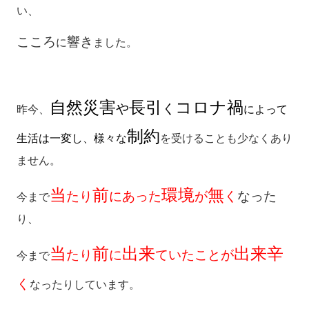
い、
こころ
響き
に
ました。
自然災害
長引
コロナ禍
や
く
昨今、
によって
制約
生活は一変し、様々な
を受けることも少なくあり
ません。
当
前
環境
無
たり
にあった
が
く
なった
今まで
り、
当
前
出来
出来辛
たり
に
ていたことが
今まで
く
なったりしています。