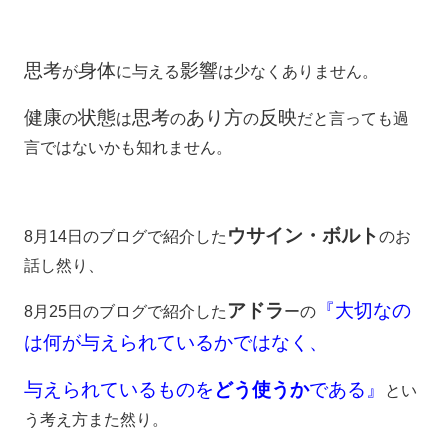
思考
身体
影響
が
に与える
は少なくありません。
健康
状態
思考
あり方
反映
の
は
の
の
だと言っても過
言ではないかも知れません。
ウサイン・ボルト
8月14日のブログで紹介した
のお
話し然り、
アドラ
『大切なの
8月25日のブログで紹介した
ーの
は何が与えられているかではなく、
与えられているものを
どう使うか
である』
とい
う考え方また然り。