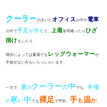
クーラー
オフィス
電車
のきいた
の中や
手足
冷
上着
ひざ
が
え
の中で
て、
を
羽織ったり
掛け
をしたり、
レッグウォーマー
場合によっては夏場でも
が
手放せない方もいらっしゃいます。
クーラー
中
夏
の
冬場
の
一方で、
でも、
寒
中
裸足
手
温
い
も
か
の
でも
で平気、
。