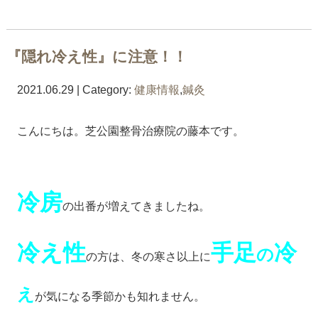
『隠れ冷え性』に注意！！
2021.06.29 | Category:
健康情報
,
鍼灸
こんにちは。芝公園整骨治療院の藤本です。
冷房
の出番が増えてきましたね。
冷え性
手足
冷
の
の方は、冬の寒さ以上に
え
が気になる季節かも知れません。