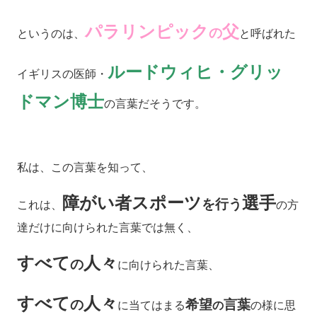
パラリンピック
父
の
というのは、
と呼ばれた
ルードウィヒ・グリッ
イギリスの医師・
ドマン博士
の言葉だそうです。
私は、この言葉を知って、
障がい者スポーツ
選手
を行う
これは、
の方
達だけに向けられた言葉では無く、
すべて
人々
の
に向けられた言葉、
すべて
人々
の
希望
言葉
に当てはまる
の
の様に思