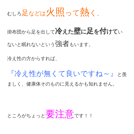
火照
熱
足
って
く
などは
むしろ
、
冷
壁
足
付
えた
に
を
けて
掛布団から足を出して
い
強者
ないと眠れないという
もいます。
冷え性の方からすれば、
『冷え性が無くて良いですね～』
と羨
ましく、健康体そのものに見えるかも知れません。
要注意
ところがちょっと
です！！