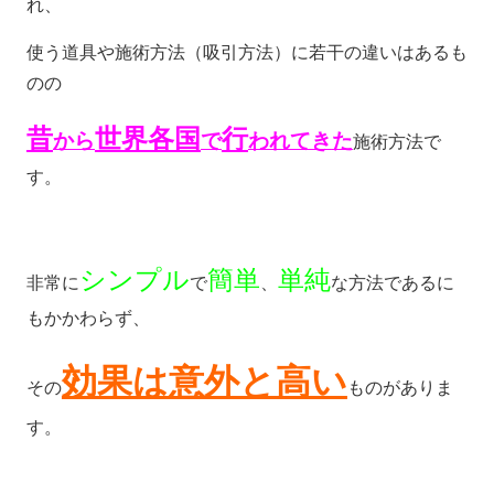
れ、
使う道具や施術方法（吸引方法）に若干の違いはあるも
のの
昔
世界各国
行
から
で
われてき
た
施術方法で
す。
シンプル
簡単
単純
非常に
で
、
な方法であるに
もかかわらず、
効果は意外と高い
その
ものがありま
す。