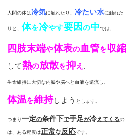
冷気
冷たい水
人間の体は
に触れたり、
に触れた
体
冷
要因
中
を
やす
の
りと、
では、
四肢末端
体表
血管
収縮
や
の
を
熱
放散
抑
して
の
を
え
、
生命維持に大切な内臓や脳へと血液を還流し、
体温
維持
を
しよう
とします。
一定
条件下
手足
冷
の
で
が
えてくる
つまり
の
正常
反応
な
は、ある程度は
です。