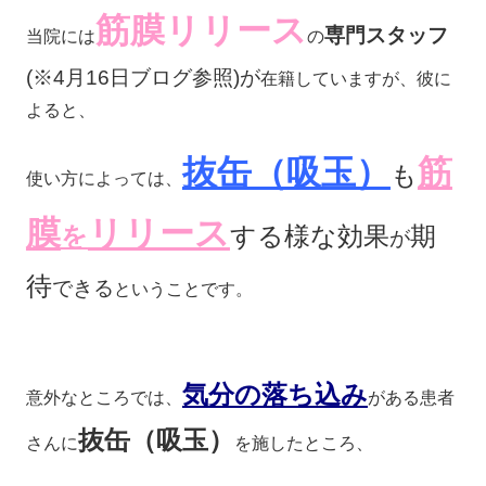
筋膜リリース
専門スタッフ
当院には
の
(※4月16日ブログ参照)が
在籍していますが、彼に
よると、
抜缶（吸玉）
筋
も
使い方によっては、
膜
リリース
を
する様な効果
期
が
待
できる
ということです。
気分の落ち込み
意外なところでは、
がある患者
抜缶（吸玉）
さんに
を施したところ、