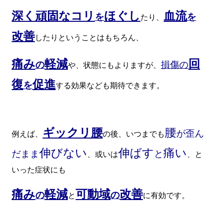
深く頑固なコリ
ほぐし
血流
を
を
たり、
改
善
したりということはもちろん、
痛み
軽減
回
の
損傷の
や、状態にもよりますが、
復
促進
を
する効果なども期待できます。
ギックリ腰
腰
が歪ん
例えば、
の後、いつまでも
伸びない
伸ばす
痛い
だまま
と
、或いは
、と
いった症状にも
痛み
軽減
可動域
改善
の
の
と
に有効です。