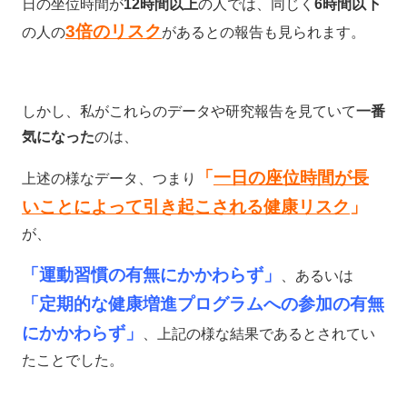
日の坐位時間が
12時間以上
の人では、同じく
6時間以下
3倍のリスク
の人の
があるとの報告も見られます。
しかし、私がこれらのデータや研究報告を見ていて
一番
気になった
のは、
「
一日の座位時間が長
上述の様なデータ、つまり
いことによって引き起こされる健康リスク
」
が、
「運動習慣の有無にかかわらず」
、あるいは
「定期的な健康増進プログラムへの参加の有無
にかかわらず」
、上記の様な結果であるとされてい
たことでした。