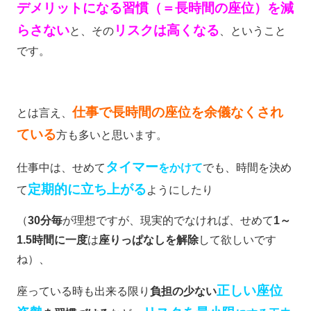
デメリットになる習慣（＝長時間の座位）を減
らさない
リスクは高くなる
と、その
、ということ
です。
仕事で長時間の座位を余儀なくされ
とは言え、
ている
方も多いと思います。
タイマー
仕事中は、せめて
をかけて
でも、時間を決め
定期的に立ち上がる
て
ようにしたり
（
30分毎
が理想ですが、現実的でなければ、せめて
1～
1.5時間に一度
は
座りっぱなしを解除
して欲しいです
ね）、
正しい座位
座っている時も出来る限り
負担の少ない