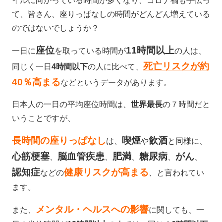
イルに向かっている時間が多くなり、コロナ禍も手伝っ
て、皆さん、座りっぱなしの時間がどんどん増えている
のではないでしょうか？
座位
11時間以上
一日に
を取っている時間が
の人は、
死亡リスクが約
同じく一日
4時間以下
の人に比べて、
40％高まる
などというデータがあります。
日本人の一日の平均座位時間は、
世界最長
の７時間だと
いうことですが、
長時間の座りっぱなし
喫煙
飲酒
は、
や
と同様に、
心筋梗塞
脳血管疾患
肥満
糖尿病
がん
、
、
、
、
、
認知症
健康リスクが高まる
などの
、と言われてい
ます。
メンタル・ヘルスへの影響
また、
に関しても、一