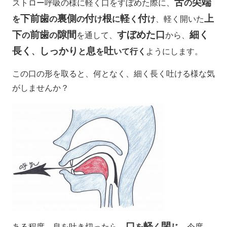
舌
尖端
ストロー呼吸の様に軽く口をすぼめた際に、
の
下前歯
裏側
付
根
軽
付
上
を
の
の
け
に
く
け
、軽く開いた
下
前歯
隙間
すぼめた口
細く
の
の
を通して、
から、
長く
しっかり
息
吐
、
と
を
いて行く
ようにします。
この口の形を取ると、何となく、細く長く吐ける様な気
がしませんか？
口
軽
閉
ある程度、息を吐き切ったら、
を
く
じ
、今度