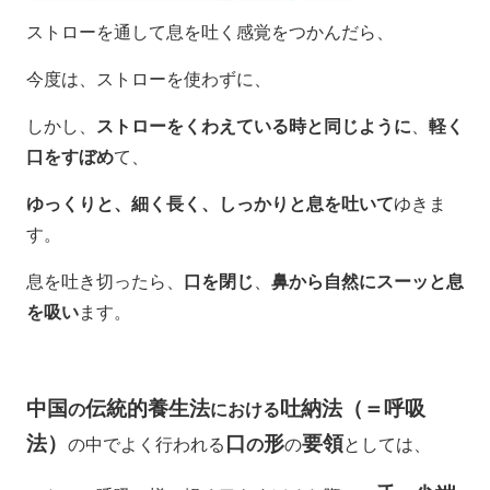
ストローを通して息を吐く感覚をつかんだら、
今度は、ストローを使わずに、
しかし、
ストローをくわえている時と同じように
、
軽く
口をすぼめ
て、
ゆっくりと、細く長く、しっかりと息を吐いて
ゆきま
す。
息を吐き切ったら、
口を閉じ
、
鼻から自然にスーッと息
を吸い
ます。
中国
伝統的養生法
吐納法
（＝呼吸
の
における
法）
口
形
要領
の中でよく行われる
の
の
としては、