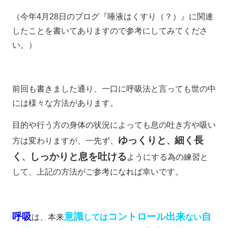
（今年4月28日のブログ『唾液はくすり（？）』に関連
したことを書いてありますので参考にしてみてくださ
い。）
前回も書きました通り、一口に呼吸法と言っても世の中
には様々な方法があります。
目的や行う方の身体の状況によっても息の吐き方や吸い
ゆっくりと
細く長
方は変わりますが、一先ず、
、
く
しっかりと息を吐ける
、
ようにする為の練習と
して、上記の方法がご参考になれば幸いです。
呼吸
意識
コントロール出来
自
は、本来
しては
ない