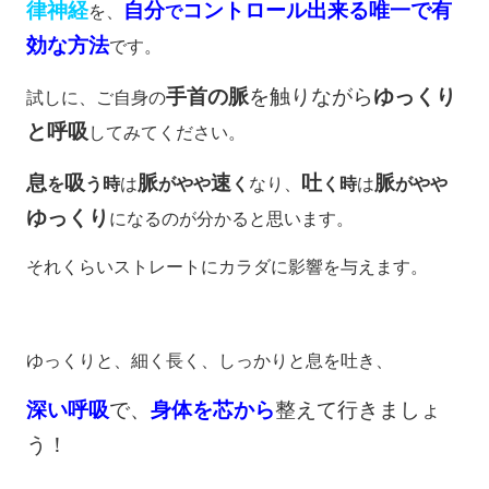
律神経
自分
コントロール出来る唯一で有
を、
で
効な方法
です。
手首の脈
を触りながら
ゆっくり
試しに、ご自身の
と呼吸
してみてください。
息
吸
脈
速
吐
脈
を
う時
は
がやや
く
なり、
く時
は
がやや
ゆっくり
になるのが分かると思います。
それくらいストレートにカラダに影響を与えます。
ゆっくりと、細く長く、しっかりと息を吐き、
深い呼吸
で、
身体を芯から
整えて行きましょ
う！