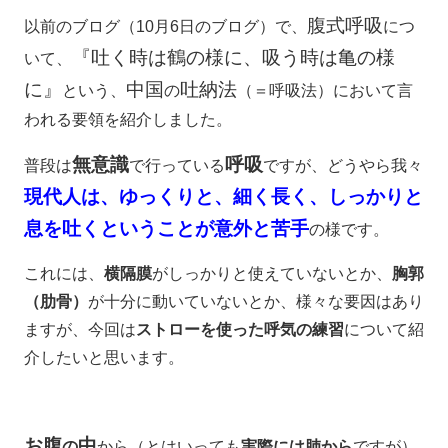
腹式呼吸
以前のブログ（10月6日のブログ）で、
につ
『吐く時は鶴の様に、吸う時は亀の様
いて、
に』
中国
吐納法
という、
の
（＝呼吸法）において言
われる要領を紹介しました。
無意識
呼吸
普段は
で行っている
ですが、どうやら我々
現代人は、ゆっくりと、細く長く、しっかりと
息を吐くということが意外と苦手
の様です。
これには、
横隔膜
がしっかりと使えていないとか、
胸郭
（肋骨）
が十分に動いていないとか、様々な要因はあり
ますが、今回は
ストローを使った呼気の練習
について紹
介したいと思います。
お腹
中
の
から（とはいっても
実際には肺から
ですが）