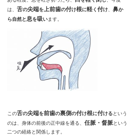
舌
尖端
上前歯
付
根
軽
付
鼻
は、
の
を
の
け
に
く
け
、
か
息
吸
ら自然と
を
い
ます。
舌
尖端
前歯
裏側
付
根
付
この
の
を
の
の
け
に
ける
という
任脈・督脈
のは、身体の前後の正中線を通る、
という
二つの経絡と関係します。