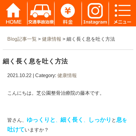
Blog記事一覧
>
健康情報
> 細く長く息を吐く方法
細く長く息を吐く方法
2021.10.22 | Category:
健康情報
こんにちは。芝公園整骨治療院の藤本です。
ゆっくりと
細く長く
しっかり
息
皆さん、
、
、
と
を
吐けて
いますか？