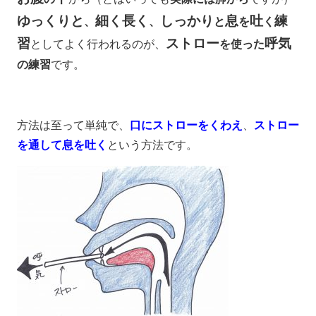
ゆっくりと
細
く
長
く
しっかり
息
吐
練
、
、
と
を
く
習
ストロー
呼気
としてよく行われるのが、
を使った
の練習
です。
方法は至って単純で、
口にストローをくわえ
、
ストロー
を通して息を吐く
という方法です。