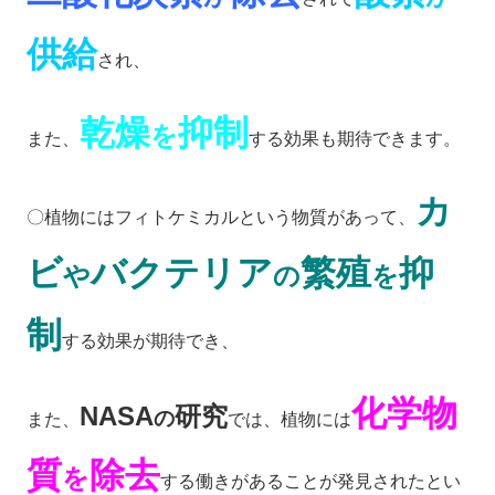
供給
され、
乾燥
抑制
を
また、
する効果も期待できます。
カ
〇植物にはフィトケミカルという物質があって、
ビ
バクテリア
繁殖
抑
や
の
を
制
する効果が期待でき、
化学物
NASA
研究
の
また、
では、植物には
質
除去
を
する働きがあることが発見されたとい