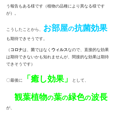
う報告もある様です（植物の品種により異なる様です
が）。
お部屋
抗菌効果
の
こうしたことから、
も期待できそうです。
（
コロナ
は、菌ではなく
ウィルス
なので、直接的な効果
は期待できないかも知れませんが、間接的な効果は期待
できそうです）
「癒し効果」
〇最後に
として、
観葉植物
葉
緑色
波長
の
の
の
が、