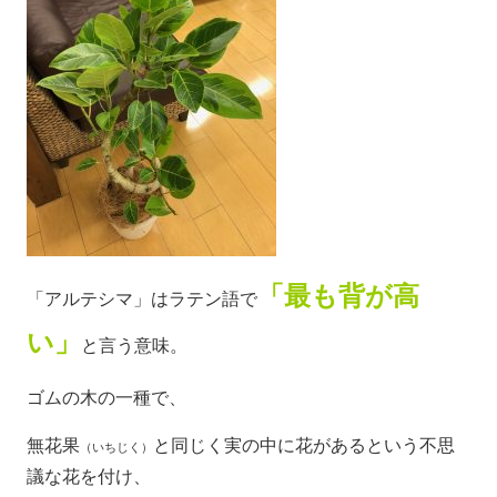
「最も背が高
「アルテシマ」はラテン語で
い」
と言う意味。
ゴムの木の一種で、
無花果
と同じく実の中に花があるという不思
（いちじく）
議な花を付け、