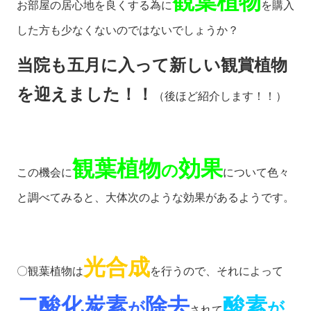
観葉植物
お部屋の居心地を良くする為に
を購入
した方も少なくないのではないでしょうか？
当院も五月に入って新しい観賞植物
を迎えました！！
（後ほど紹介します！！）
観葉植物
効果
の
この機会に
について色々
と調べてみると、大体次のような効果があるようです。
光合成
〇観葉植物は
を行うので、それによって
二酸化炭素
除去
酸素
が
が
されて