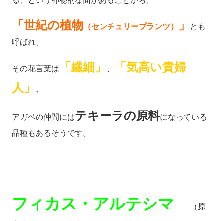
る、という神秘的な面があることから、
「世紀の植物
」
（センチュリープランツ）
とも
呼ばれ、
「繊細」
「気高い貴婦
その花言葉は
、
人」
。
テキーラの原料
アガベの仲間には
になっている
品種もあるそうです。
フィカス・アルテシマ
（原