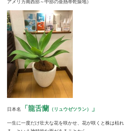
アメリカ南西部～中部の亜熱帯乾燥地）
「龍舌蘭
」
日本名
（リュウゼツラン）
一生に一度だけ壮大な花を咲かせ、花が咲くと株は枯れ