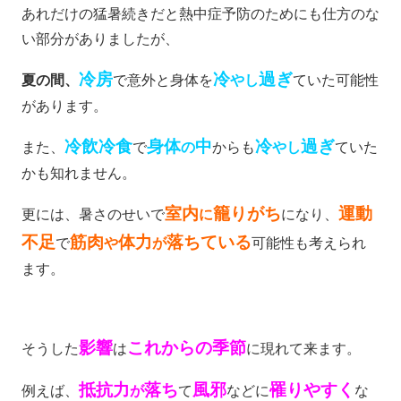
あれだけの猛暑続きだと熱中症予防のためにも仕方のな
い部分がありましたが、
冷房
冷
過ぎ
夏の間、
で意外と身体を
やし
ていた可能性
があります。
冷飲冷食
身体
中
冷
過ぎ
また、
で
の
からも
やし
ていた
かも知れません。
室内
籠りがち
運動
更には、暑さのせいで
に
になり、
不足
筋肉
体力
落ちている
で
や
が
可能性も考えられ
ます。
影響
これからの季節
そうした
は
に現れて来ます。
抵抗力
落ち
風邪
罹りやすく
例えば、
が
て
などに
な