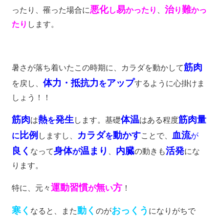
悪化
易
治
難
ったり、罹った場合に
し
かったり
、
り
かっ
たり
します。
筋肉
暑さが落ち着いたこの時期に、カラダを動かして
体力・抵抗力
アップ
を戻し、
を
するように心掛けま
しょう！！
筋肉
熱
発生
体温
筋肉量
は
を
します。基礎
はある程度
比例
カラダ
動かす
血流
に
しますし、
を
ことで、
が
良く
身体
温まり
内臓
活発
なって
が
、
の動きも
にな
ります。
運動習慣
無
方
特に、元々
が
い
！
寒く
動く
おっくう
なると、また
のが
になりがちで